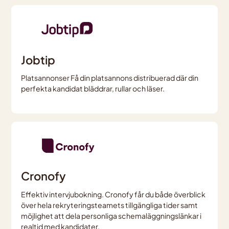
Jobtip
Platsannonser Få din platsannons distribuerad där din
perfekta kandidat bläddrar, rullar och läser.
Cronofy
Effektiv intervjubokning. Cronofy får du både överblick
över hela rekryteringsteamets tillgängliga tider samt
möjlighet att dela personliga schemaläggningslänkar i
realtid med kandidater.