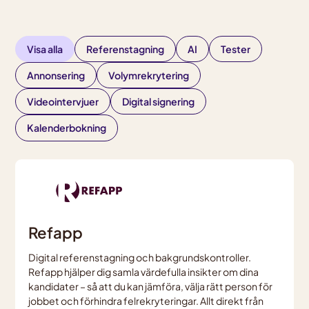
Visa alla
Referenstagning
AI
Tester
Annonsering
Volymrekrytering
Videointervjuer
Digital signering
Kalenderbokning
Refapp
Digital referenstagning och bakgrundskontroller.
Refapp hjälper dig samla värdefulla insikter om dina
kandidater – så att du kan jämföra, välja rätt person för
jobbet och förhindra felrekryteringar. Allt direkt från