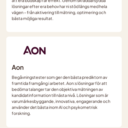
att era budskap får effekt. Genom skräddarsydda
lösningar efter era behov har ni stöd längs med hela
vägen – från aktivering till mätning, optimering och
bästa möjliga resultat.
Aon
Begåvningstester som ger den bästa prediktorn av
framtida framgång i arbetet. Aon:s lösningar för att
bedöma talanger tar den objektiva mätningen av
kandidatinformation till nästa nivå. Lösningar som är
varumärkesbyggande, innovativa, engagerande och
använder det bästa inom AI och psykometrisk
forskning.