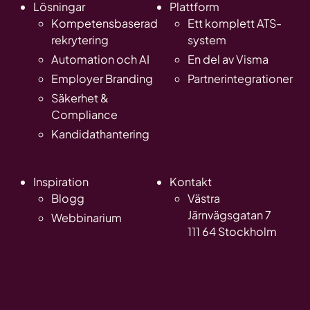
Lösningar
Plattform
Kompetensbaserad
Ett komplett ATS-
rekrytering
system
Automation och AI
En del av Visma
Employer Branding
Partnerintegrationer
Säkerhet &
Compliance
Kandidathantering
Inspiration
Kontakt
Blogg
Västra
Järnvägsgatan 7
Webbinarium
111 64 Stockholm