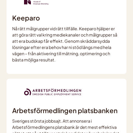
Keeparo
Nå rätt målgrupper vid rätt tillfälle. Keeparo hjälper er
att göra rätt val kring mediekanaler och målgrupper så
att era budskap får effekt. Genom skräddarsydda
lösningar efter era behov har ni stöd längs med hela
vägen – från aktivering till mätning, optimering och
bästa möjliga resultat.
Arbetsförmedlingen platsbanken
Sveriges största jobbsajt. Att annonsera i
Arbetsförmedlingens platsbank är det mest effektiva