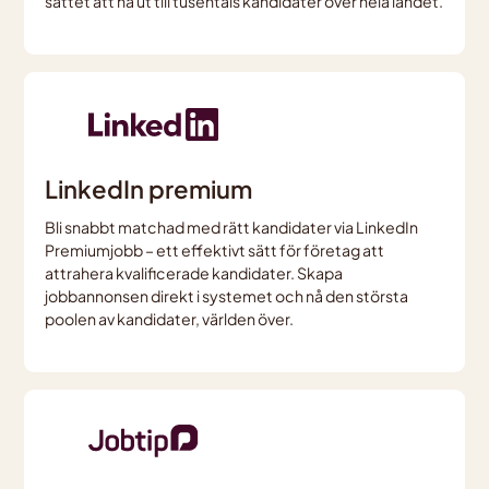
sättet att nå ut till tusentals kandidater över hela landet.
LinkedIn premium
Bli snabbt matchad med rätt kandidater via LinkedIn
Premiumjobb – ett effektivt sätt för företag att
attrahera kvalificerade kandidater. Skapa
jobbannonsen direkt i systemet och nå den största
poolen av kandidater, världen över.